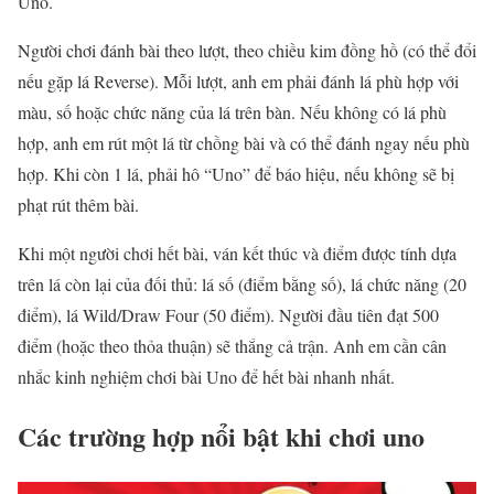
Uno.
Người chơi đánh bài theo lượt, theo chiều kim đồng hồ (có thể đổi
nếu gặp lá Reverse). Mỗi lượt, anh em phải đánh lá phù hợp với
màu, số hoặc chức năng của lá trên bàn. Nếu không có lá phù
hợp, anh em rút một lá từ chồng bài và có thể đánh ngay nếu phù
hợp. Khi còn 1 lá, phải hô “Uno” để báo hiệu, nếu không sẽ bị
phạt rút thêm bài.
Khi một người chơi hết bài, ván kết thúc và điểm được tính dựa
trên lá còn lại của đối thủ: lá số (điểm bằng số), lá chức năng (20
điểm), lá Wild/Draw Four (50 điểm). Người đầu tiên đạt 500
điểm (hoặc theo thỏa thuận) sẽ thắng cả trận. Anh em cần cân
nhắc kinh nghiệm chơi bài Uno để hết bài nhanh nhất.
Các trường hợp nổi bật khi chơi uno