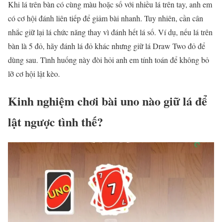
Khi lá trên bàn có cùng màu hoặc số với nhiều lá trên tay, anh em
có cơ hội đánh liên tiếp để giảm bài nhanh. Tuy nhiên, cần cân
nhắc giữ lại lá chức năng thay vì đánh hết lá số. Ví dụ, nếu lá trên
bàn là 5 đỏ, hãy đánh lá đỏ khác nhưng giữ lá Draw Two đỏ để
dùng sau. Tình huống này đòi hỏi anh em tính toán để không bỏ
lỡ cơ hội lật kèo.
Kinh nghiệm chơi bài uno nào giữ lá để
lật ngược tình thế?