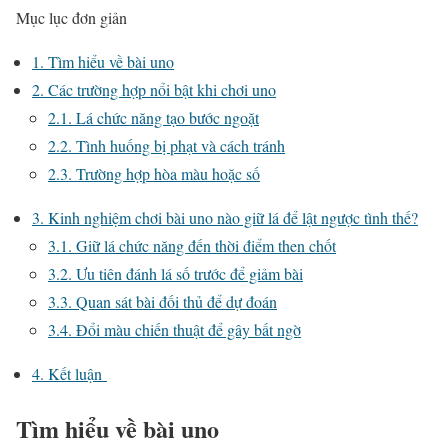
Mục lục đơn giản
1.
Tìm hiểu về bài uno
2.
Các trường hợp nổi bật khi chơi uno
2.1.
Lá chức năng tạo bước ngoặt
2.2.
Tình huống bị phạt và cách tránh
2.3.
Trường hợp hòa màu hoặc số
3.
Kinh nghiệm chơi bài uno nào giữ lá để lật ngược tình thế?
3.1.
Giữ lá chức năng đến thời điểm then chốt
3.2.
Ưu tiên đánh lá số trước để giảm bài
3.3.
Quan sát bài đối thủ để dự đoán
3.4.
Đổi màu chiến thuật để gây bất ngờ
4.
Kết luận
Tìm hiểu về bài uno