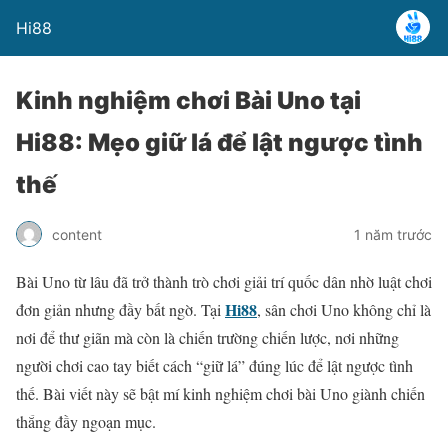
Hi88
Kinh nghiệm chơi Bài Uno tại
Hi88: Mẹo giữ lá để lật ngược tình
thế
content
1 năm trước
Bài Uno từ lâu đã trở thành trò chơi giải trí quốc dân nhờ luật chơi
Hi88
đơn giản nhưng đầy bất ngờ. Tại
, sân chơi Uno không chỉ là
nơi để thư giãn mà còn là chiến trường chiến lược, nơi những
người chơi cao tay biết cách “giữ lá” đúng lúc để lật ngược tình
thế. Bài viết này sẽ bật mí kinh nghiệm chơi bài Uno giành chiến
thắng đầy ngoạn mục.