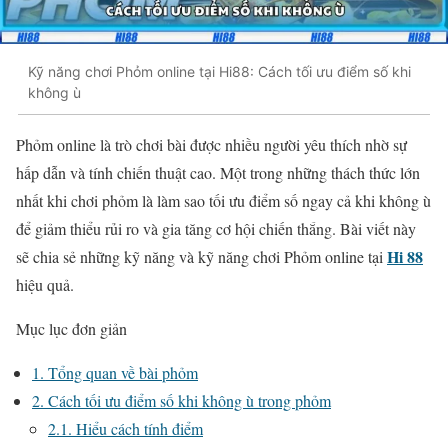
Kỹ năng chơi Phỏm online tại Hi88: Cách tối ưu điểm số khi
không ù
Phỏm online là trò chơi bài được nhiều người yêu thích nhờ sự
hấp dẫn và tính chiến thuật cao. Một trong những thách thức lớn
nhất khi chơi phỏm là làm sao tối ưu điểm số ngay cả khi không ù
để giảm thiểu rủi ro và gia tăng cơ hội chiến thắng. Bài viết này
Hi 88
sẽ chia sẻ những kỹ năng và kỹ năng chơi Phỏm online tại
hiệu quả.
Mục lục đơn giản
1.
Tổng quan về bài phỏm
2.
Cách tối ưu điểm số khi không ù trong phỏm
2.1.
Hiểu cách tính điểm