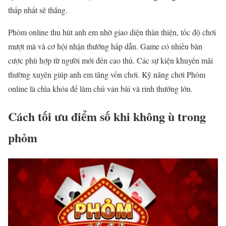
thấp nhất sẽ thắng.
Phỏm online thu hút anh em nhờ giao diện thân thiện, tốc độ chơi
mượt mà và cơ hội nhận thưởng hấp dẫn. Game có nhiều bàn
cược phù hợp từ người mới đến cao thủ. Các sự kiện khuyến mãi
thường xuyên giúp anh em tăng vốn chơi. Kỹ năng chơi Phỏm
online là chìa khóa để làm chủ ván bài và rinh thưởng lớn.
Cách tối ưu điểm số khi không ù trong
phỏm