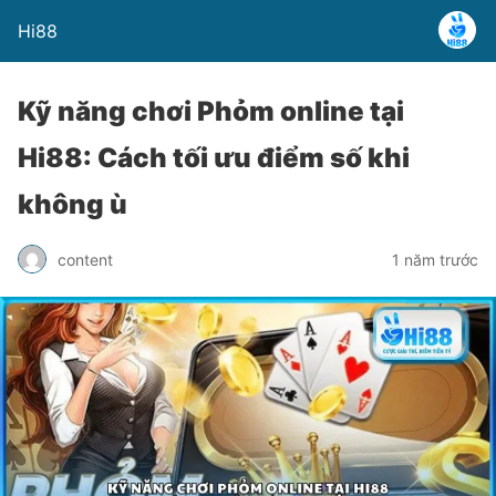
Hi88
Kỹ năng chơi Phỏm online tại
Hi88: Cách tối ưu điểm số khi
không ù
content
1 năm trước