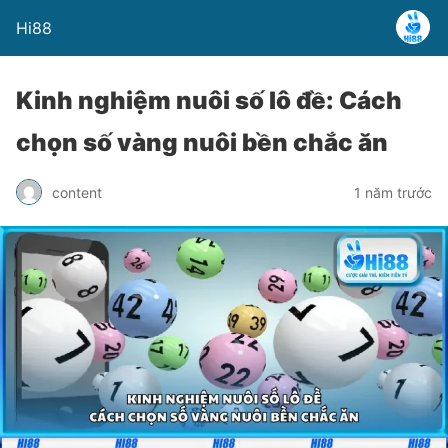
Hi88
Kinh nghiệm nuôi số lô đề: Cách
chọn số vàng nuôi bền chắc ăn
content
1 năm trước