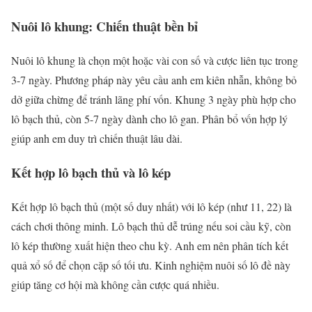
Nuôi lô khung: Chiến thuật bền bỉ
Nuôi lô khung là chọn một hoặc vài con số và cược liên tục trong
3-7 ngày. Phương pháp này yêu cầu anh em kiên nhẫn, không bỏ
dở giữa chừng để tránh lãng phí vốn. Khung 3 ngày phù hợp cho
lô bạch thủ, còn 5-7 ngày dành cho lô gan. Phân bổ vốn hợp lý
giúp anh em duy trì chiến thuật lâu dài.
Kết hợp lô bạch thủ và lô kép
Kết hợp lô bạch thủ (một số duy nhất) với lô kép (như 11, 22) là
cách chơi thông minh. Lô bạch thủ dễ trúng nếu soi cầu kỹ, còn
lô kép thường xuất hiện theo chu kỳ. Anh em nên phân tích kết
quả xổ số để chọn cặp số tối ưu. Kinh nghiệm nuôi số lô đề này
giúp tăng cơ hội mà không cần cược quá nhiều.