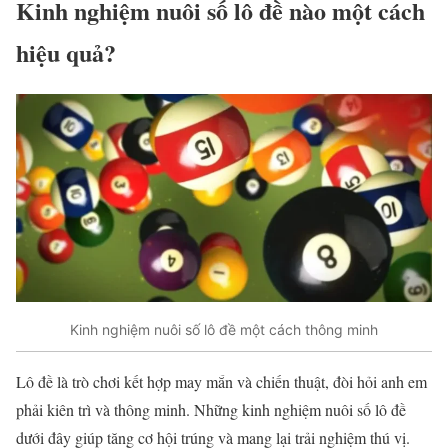
Kinh nghiệm nuôi số lô đề nào một cách
hiệu quả?
Kinh nghiệm nuôi số lô đề một cách thông minh
Lô đề là trò chơi kết hợp may mắn và chiến thuật, đòi hỏi anh em
phải kiên trì và thông minh. Những kinh nghiệm nuôi số lô đề
dưới đây giúp tăng cơ hội trúng và mang lại trải nghiệm thú vị.