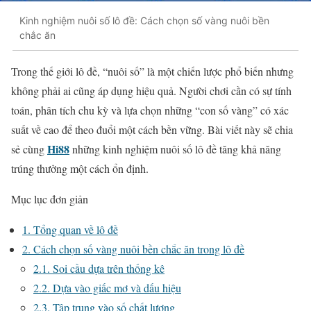
Kinh nghiệm nuôi số lô đề: Cách chọn số vàng nuôi bền
chắc ăn
Trong thế giới lô đề, “nuôi số” là một chiến lược phổ biến nhưng
không phải ai cũng áp dụng hiệu quả. Người chơi cần có sự tính
toán, phân tích chu kỳ và lựa chọn những “con số vàng” có xác
suất về cao để theo đuổi một cách bền vững. Bài viết này sẽ chia
Hi88
sẻ cùng
những kinh nghiệm nuôi số lô đề tăng khả năng
trúng thưởng một cách ổn định.
Mục lục đơn giản
1.
Tổng quan về lô đề
2.
Cách chọn số vàng nuôi bền chắc ăn trong lô đề
2.1.
Soi cầu dựa trên thống kê
2.2.
Dựa vào giấc mơ và dấu hiệu
2.3.
Tập trung vào số chất lượng